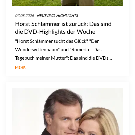
07.08.2026
NEUE DVD-HIGHLIGHTS
Horst Schlämmer ist zurück: Das sind
die DVD-Highlights der Woche
"Horst Schlämmer sucht das Glück", "Der
Wunderweltenbaum" und "Romería – Das
Tagebuch meiner Mutter": Das sind die DVDs
und Blu-rays der Woche.
MEHR