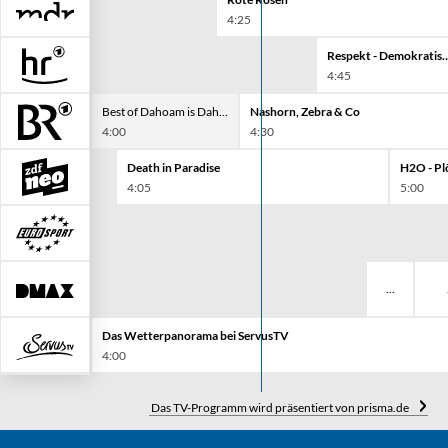
4:25
Respekt - Demokratische Grund
4:45
Best of Dahoam is Dahoam!
Nashorn, Zebra & Co
4:00
4:30
Death in Paradise
4:05
5:00
Das Wetterpanorama bei ServusTV
4:00
Das TV-Programm wird präsentiert von prisma.de