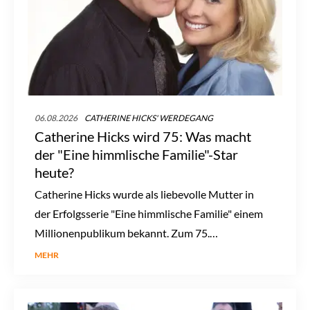
06.08.2026
CATHERINE HICKS' WERDEGANG
Catherine Hicks wird 75: Was macht
der "Eine himmlische Familie"-Star
heute?
Catherine Hicks wurde als liebevolle Mutter in
der Erfolgsserie "Eine himmlische Familie" einem
Millionenpublikum bekannt. Zum 75.
Geburtstag der Schauspielerin stellt sich die
MEHR
Frage: Was macht der ehemalige Serienstar nach
dem Ende ihrer großen TV-Karriere?