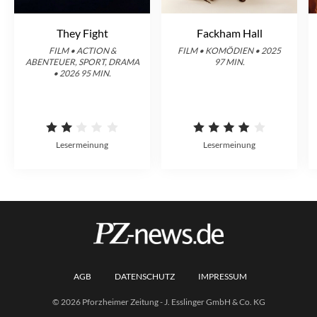
They Fight
Fackham Hall
FILM • ACTION &
FILM • KOMÖDIEN • 2025
ABENTEUER, SPORT, DRAMA
97 MIN.
• 2026 95 MIN.
Lesermeinung
Lesermeinung
AGB
DATENSCHUTZ
IMPRESSUM
© 2026 Pforzheimer Zeitung - J. Esslinger GmbH & Co. KG