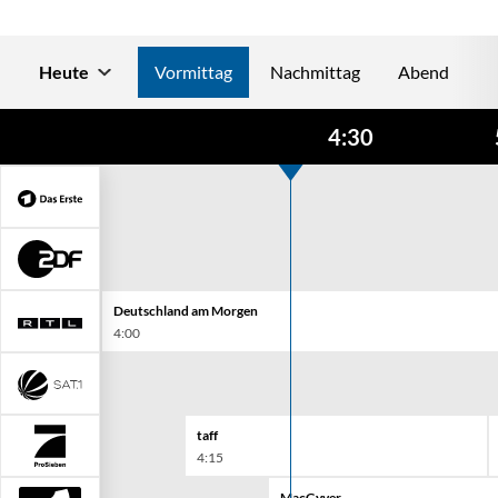
Heute
Vormittag
Nachmittag
Abend
4:30
Deutschland am Morgen
4:00
taff
4:15
MacGyver