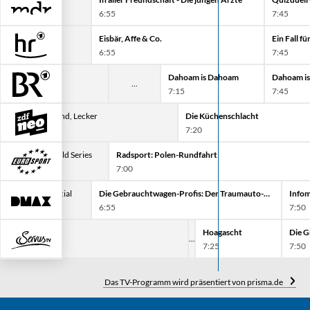
6:55
7:45
ie Ratgeber
Eisbär, Affe & Co.
Ein Fall fü
:25
6:55
7:45
Dahoam is Dahoam
Dahoam i
7:15
7:45
Löwenzahn Classics
Stadt, Land, Lecker
Die Küchenschlacht
6:35
7:20
Trail: GT World Series
Radsport: Polen-Rundfahrt
6:30
7:00
Infomercial
Die Gebrauchtwagen-Profis: Der Traumauto-Deal
Infom
6:35
6:55
7:50
Hoagascht
Die G
7:25
7:50
Das TV-Programm wird präsentiert von prisma.de