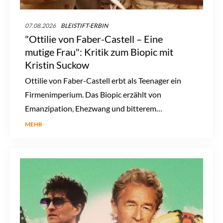
07.08.2026
BLEISTIFT-ERBIN
"Ottilie von Faber-Castell – Eine
mutige Frau": Kritik zum Biopic mit
Kristin Suckow
Ottilie von Faber-Castell erbt als Teenager ein
Firmenimperium. Das Biopic erzählt von
Emanzipation, Ehezwang und bitterem
Scheitern.
MEHR