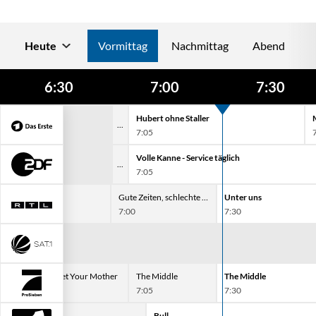
Heute
Vormittag
Nachmittag
Abend
6:30
7:00
7:30
Hubert ohne Staller
7:05
Volle Kanne - Service täglich
7:05
Gute Zeiten, schlechte Zeiten
Unter uns
7:00
7:30
How I Met Your Mother
The Middle
The Middle
6:35
7:05
7:30
Bull