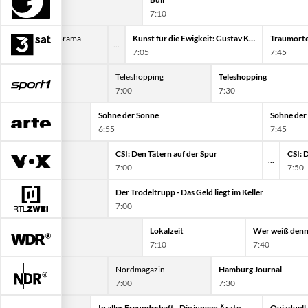
7:10
Alpenpanorama
Kunst für die Ewigkeit: Gustav Klimt
Traumorte
6:33
7:05
7:45
Teleshopping
Teleshopping
Teleshopping
6:30
7:00
7:30
Söhne der Sonne
Söhne der
6:55
7:45
ätern auf der Spur
CSI: Den Tätern auf der Spur
CSI: 
7:00
7:50
 liegt im Keller
Der Trödeltrupp - Das Geld liegt im Keller
7:00
Lokalzeit
Wer weiß denn
7:10
7:40
 Diagnose
Nordmagazin
Hamburg Journal
7:00
7:30
In aller Freundschaft - Die jungen Ärzte
Quizduell