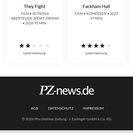
They Fight
Fackham Hall
FILM • ACTION &
FILM • KOMÖDIEN • 2025
ABENTEUER, SPORT, DRAMA
97 MIN.
• 2026 95 MIN.
Lesermeinung
Lesermeinung
AGB
DATENSCHUTZ
IMPRESSUM
© 2026 Pforzheimer Zeitung - J. Esslinger GmbH & Co. KG