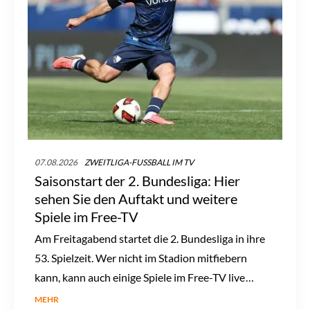
07.08.2026
ZWEITLIGA-FUSSBALL IM TV
Saisonstart der 2. Bundesliga: Hier
sehen Sie den Auftakt und weitere
Spiele im Free-TV
Am Freitagabend startet die 2. Bundesliga in ihre
53. Spielzeit. Wer nicht im Stadion mitfiebern
kann, kann auch einige Spiele im Free-TV live
verfolgen. Bei diesen TV-Sendern gibt es
MEHR